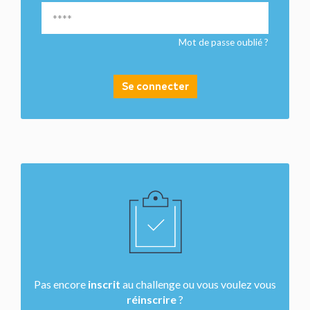
Mot de passe oublié ?
Se connecter
Pas encore
inscrit
au challenge ou vous voulez vous
réinscrire
?