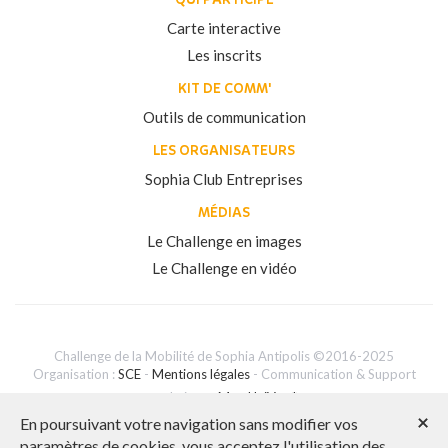
Carte interactive
Les inscrits
KIT DE COMM'
Outils de communication
LES ORGANISATEURS
Sophia Club Entreprises
MÉDIAS
Le Challenge en images
Le Challenge en vidéo
Challenge de la Mobilité de Sophia Antipolis ©2016-2025
Organisation :
SCE
-
Mentions légales
- Communication & Support
technique :
Mon UniVert*
×
En poursuivant votre navigation sans modifier vos
paramètres de cookies, vous acceptez l'utilisation des