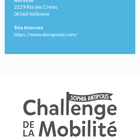
2229 Rte des Crêtes
06560 Valbonne
Site Internet
https://www.docaposte.com/