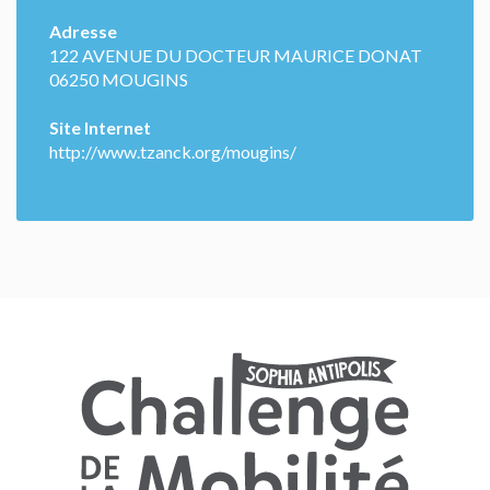
Adresse
122 AVENUE DU DOCTEUR MAURICE DONAT
06250 MOUGINS
Site Internet
http://www.tzanck.org/mougins/